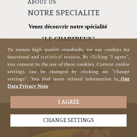
ABOUT US
NOTRE SPECIALITE
Venez découvrir notre spécialité
"LE CHARTREUX"
To ensure high quality standards, we use cookies for
Retrouvez les deux produits
functional and statistical reasons. By clicking "I agree",
emblématique de notre région,
you consent to the use of these cookies. Current cookie
a savoir les Noix et la Chartreuse.
settings can be changed by clicking on "change
settings". You find more related information in
Our
... read more
Data Privacy Note
I AGREE
CHANGE SETTINGS